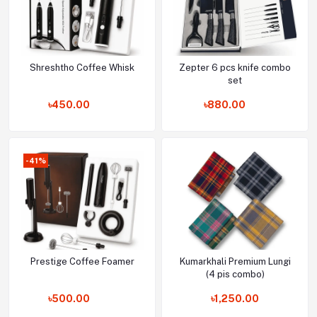
Shreshtho Coffee Whisk
Zepter 6 pcs knife combo
Add to cart
Add to cart
set
৳450.00
৳880.00
-41%
Prestige Coffee Foamer
Kumarkhali Premium Lungi
Add to cart
Add to cart
(4 pis combo)
৳500.00
৳1,250.00