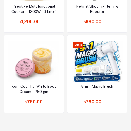
Prestige Multifunctional
Retinal Shot Tightening
Add to cart
Add to cart
Cooker – 1200W ( 3 Liter)
Booster
৳1,200.00
৳990.00
-25%
Kem Cot Thai White Body
5-in-1 Magic Brush
Add to cart
Add to cart
Cream - 250 gm
৳750.00
৳790.00