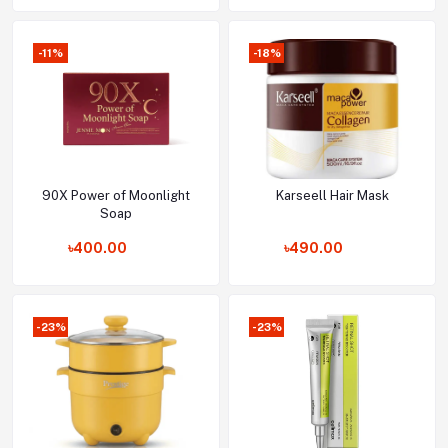
-11%
-18%
90X Power of Moonlight
Karseell Hair Mask
Add to cart
Add to cart
Soap
৳400.00
৳490.00
-23%
-23%